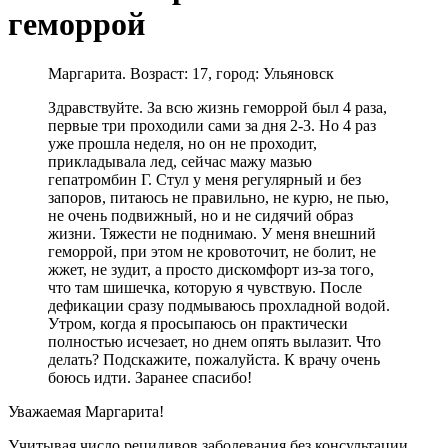
геморрой
Маргарита. Возраст: 17, город: Ульяновск
Здравствуйте. За всю жизнь геморрой был 4 раза,
первые три проходили сами за дня 2-3. Но 4 раз
уже прошла неделя, но он не проходит,
прикладывала лед, сейчас мажу мазью
гепатромбин Г. Стул у меня регулярный и без
запоров, питаюсь не правильно, не курю, не пью,
не очень подвижный, но и не сидячий образ
жизни. Тяжести не поднимаю. У меня внешний
геморрой, при этом не кровоточит, не болит, не
жжет, не зудит, а просто дискомфорт из-за того,
что там шишечка, которую я чувствую. После
дефикации сразу подмываюсь прохладной водой.
Утром, когда я просыпаюсь он практически
полностью исчезает, но днем опять вылазит. Что
делать? Подскажите, пожалуйста. К врачу очень
боюсь идти. Заранее спасибо!
Уважаемая Маргарита!
Учитывая число рецидивов заболевания без консультации