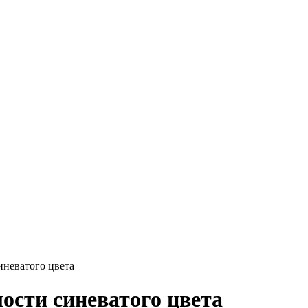
неватого цвета
сти синеватого цвета