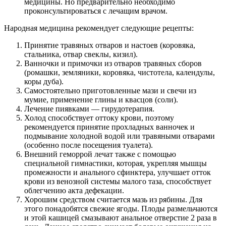
медицины. Но предварительно необходимо
проконсультироваться с лечащим врачом.
Народная медицина рекомендует следующие рецепты:
Принятие травяных отваров и настоев (коровяка,
стальника, отвар свеклы, кизил).
Ванночки и примочки из отваров травяных сборов
(ромашки, земляники, коровяка, чистотела, календулы,
коры дуба).
Самостоятельно приготовленные мази и свечи из
мумие, применение глины и квасцов (соли).
Лечение пиявками — гирудотерапия.
Холод способствует оттоку крови, поэтому
рекомендуется принятие прохладных ванночек и
подмывание холодной водой или травяными отварами
(особенно после посещения туалета).
Внешний геморрой лечат также с помощью
специальной гимнастики, которая, укрепляя мышцы
промежности и анального сфинктера, улучшает отток
крови из венозной системы малого таза, способствует
облегчению акта дефекации.
Хорошим средством считается мазь из рябины. Для
этого понадобятся свежие ягоды. Плоды размельчаются
и этой кашицей смазывают анальное отверстие 2 раза в