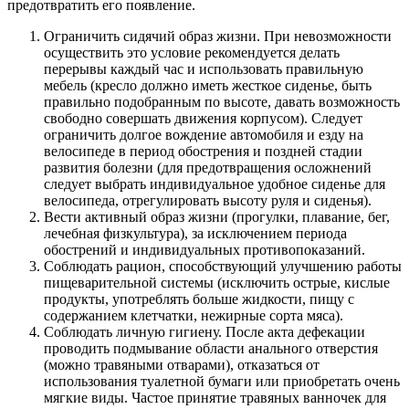
предотвратить его появление.
Ограничить сидячий образ жизни. При невозможности
осуществить это условие рекомендуется делать
перерывы каждый час и использовать правильную
мебель (кресло должно иметь жесткое сиденье, быть
правильно подобранным по высоте, давать возможность
свободно совершать движения корпусом). Следует
ограничить долгое вождение автомобиля и езду на
велосипеде в период обострения и поздней стадии
развития болезни (для предотвращения осложнений
следует выбрать индивидуальное удобное сиденье для
велосипеда, отрегулировать высоту руля и сиденья).
Вести активный образ жизни (прогулки, плавание, бег,
лечебная физкультура), за исключением периода
обострений и индивидуальных противопоказаний.
Соблюдать рацион, способствующий улучшению работы
пищеварительной системы (исключить острые, кислые
продукты, употреблять больше жидкости, пищу с
содержанием клетчатки, нежирные сорта мяса).
Соблюдать личную гигиену. После акта дефекации
проводить подмывание области анального отверстия
(можно травяными отварами), отказаться от
использования туалетной бумаги или приобретать очень
мягкие виды. Частое принятие травяных ванночек для