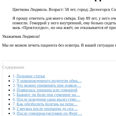
Цветкова Людмила. Возраст: 58 лет, город: Десногорск С
Я прошу ответить для моего свёкра. Ему 89 лет, у него о
помогли. Геморрой у него внутренний, ему больно сидеть
мазь «Проктоседил», но она жжёт, он отказывается её п
Уважаемая Людмила!
Мы не можем лечить пациента без осмотра. В вашей ситуации 
Содержание
Похожие статьи
У новорожденного родители обна…
Что можно применять при появле…
Появилась трещина или геморрой
Бывают ли боли при геморрое на…
После рождения сына вылез гемо…
Как обезболить болезнь на пери…
2 месяца после операции до сих…
После геморроидэктомии по Ферг…