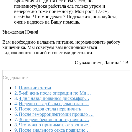
Брожения и вздутия нет.Я ем часто, но
понемногу(пока работала ела только утром и
вечером,но тоже понемногу). Мой рост-173см,
вес-60кг. Что мне делать? Подскажите,пожалуйста,
очень надеюсь на Вашу помощь.
Уважаемая Юлия!
Вам необходимо наладить питание, нормализовать работу
кишечника. Мы советуем вам воспользоваться
гидроколонотерапией и советами диетолога.
С уважением, Лапина Т. В.
Содержание
Похожие статьи
5-ый день после операции по Ми…
4 дня назад появился дискомфор…
Неделю назад была сделана лазе…
После родов стала нервничить
После геморроидэктомии прошло …
36 неделя беременности, появил…
Что можно принимать от хрониче…
После анального секса появилис…