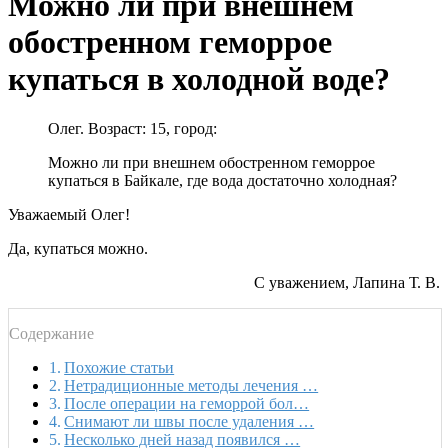
Можно ли при внешнем
обостренном геморрое
купаться в холодной воде?
Олег. Возраст: 15, город:
Можно ли при внешнем обостренном геморрое
купаться в Байкале, где вода достаточно холодная?
Уважаемый Олег!
Да, купаться можно.
С уважением, Лапина Т. В.
Содержание
Похожие статьи
Нетрадиционные методы лечения …
После операции на геморрой бол…
Снимают ли швы после удаления …
Несколько дней назад появился …