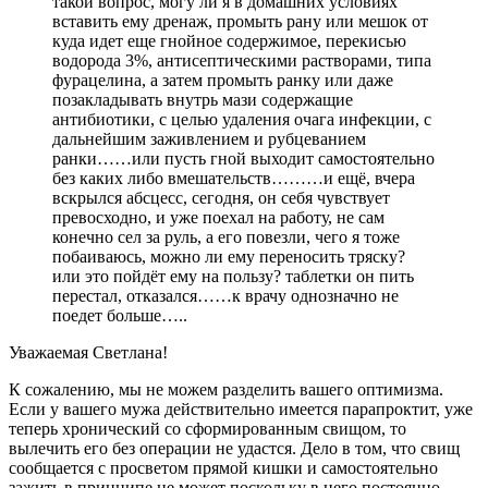
такой вопрос, могу ли я в домашних условиях
вставить ему дренаж, промыть рану или мешок от
куда идет еще гнойное содержимое, перекисью
водорода 3%, антисептическими растворами, типа
фурацелина, а затем промыть ранку или даже
позакладывать внутрь мази содержащие
антибиотики, с целью удаления очага инфекции, с
дальнейшим заживлением и рубцеванием
ранки……или пусть гной выходит самостоятельно
без каких либо вмешательств………и ещё, вчера
вскрылся абсцесс, сегодня, он себя чувствует
превосходно, и уже поехал на работу, не сам
конечно сел за руль, а его повезли, чего я тоже
побаиваюсь, можно ли ему переносить тряску?
или это пойдёт ему на пользу? таблетки он пить
перестал, отказался……к врачу однозначно не
поедет больше…..
Уважаемая Светлана!
К сожалению, мы не можем разделить вашего оптимизма.
Если у вашего мужа действительно имеется парапроктит, уже
теперь хронический со сформированным свищом, то
вылечить его без операции не удастся. Дело в том, что свищ
сообщается с просветом прямой кишки и самостоятельно
зажить в принципе не может поскольку в него постоянно