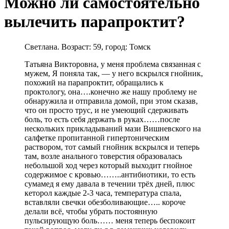
Можно ли самостоятельно
вылечить парапроктит?
Светлана. Возраст: 59, город: Томск
Татьяна Викторовна, у меня проблема связанная с
мужем, Я поняла так, — у него вскрылся гнойник,
похожий на парапроктит, обращались к
проктологу, она….конечно же нашу проблему не
обнаружила и отправила домой, при этом сказав,
что он просто трус, и не умеющий сдерживать
боль, то есть себя держать в руках……после
нескольких прикладываний мази Вишневского на
салфетке пропитанной гипертоническим
раствором, тот самый гнойник вскрылся и теперь
там, возле анального товерстия образовалась
небольшой ход через который выходит гнойное
содержимое с кровью……..антибиотики, то есть
сумамед я ему давала в течении трёх дней, плюс
кеторол каждые 2-3 часа, температура спала,
вставляли свечки обезболивающие….. короче
делали всё, чтобы убрать постоянную
пульсирующую боль…… меня теперь беспокоит