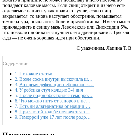
попадают каловые массы. Если свищ открыт и из него есть
отделяемое пациенту как правило лучше, если свищ
закрывается, то вновь наступает обострение, повышается
температура, появляются боли в прямой кишке. Имеет смысл
прикладывать к свищу мазь Левомеколь или Диоксидин 5%,
что позволит добиваться лучшего его дренирования. Тряская
езда — не очень хорошая идея при обострении.
С уважением, Лапина Т. В.
Содержание
Похожие статьи
Возле соска внутри выскочила ш…
Во время дефекации небольшое к…
У ребенка стул каждые 3-4 дня
После родов обострился геморро…
Что можно пить от запоров в пе…
Есть ли альтернатива операции …
При частой ходьбе появляется з…
Геморрой уже 17 лет после родо…
Похожие статьи