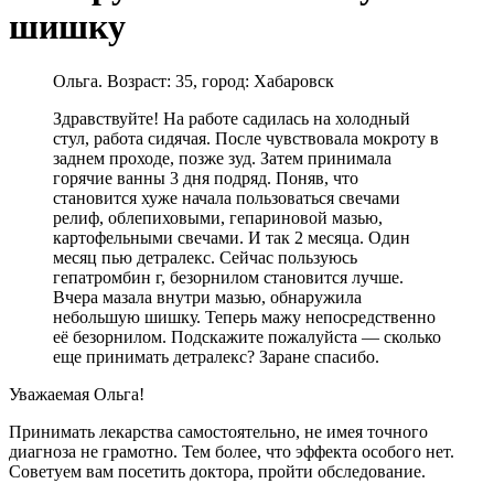
шишку
Ольга. Возраст: 35, город: Хабаровск
Здравствуйте! На работе садилась на холодный
стул, работа сидячая. После чувствовала мокроту в
заднем проходе, позже зуд. Затем принимала
горячие ванны 3 дня подряд. Поняв, что
становится хуже начала пользоваться свечами
релиф, облепиховыми, гепариновой мазью,
картофельными свечами. И так 2 месяца. Один
месяц пью детралекс. Сейчас пользуюсь
гепатромбин г, безорнилом становится лучше.
Вчера мазала внутри мазью, обнаружила
небольшую шишку. Теперь мажу непосредственно
её безорнилом. Подскажите пожалуйста — сколько
еще принимать детралекс? Заране спасибо.
Уважаемая Ольга!
Принимать лекарства самостоятельно, не имея точного
диагноза не грамотно. Тем более, что эффекта особого нет.
Советуем вам посетить доктора, пройти обследование.