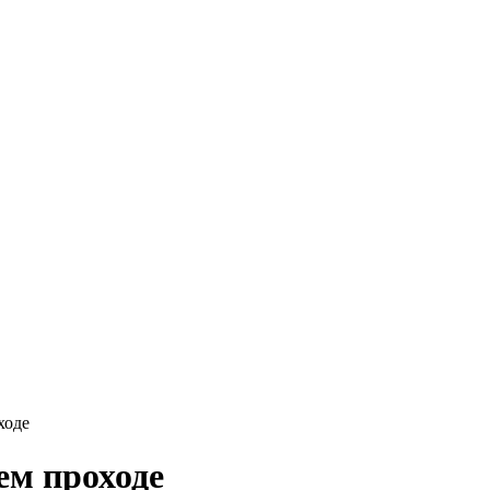
ходе
ем проходе