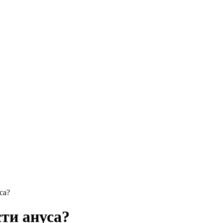
са?
сти ануса?