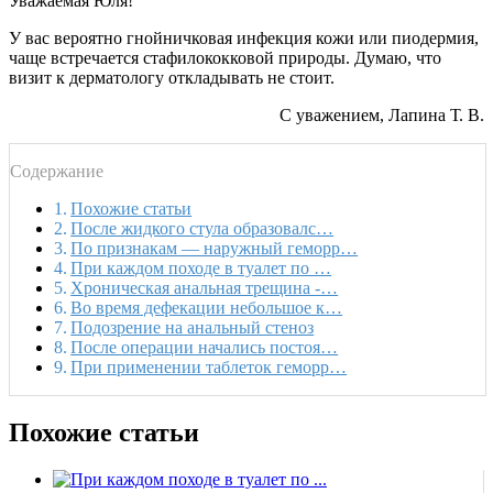
Уважаемая Юля!
У вас вероятно гнойничковая инфекция кожи или пиодермия,
чаще встречается стафилококковой природы. Думаю, что
визит к дерматологу откладывать не стоит.
С уважением, Лапина Т. В.
Содержание
Похожие статьи
После жидкого стула образовалс…
По признакам — наружный геморр…
При каждом походе в туалет по …
Хроническая анальная трещина -…
Во время дефекации небольшое к…
Подозрение на анальный стеноз
После операции начались постоя…
При применении таблеток геморр…
Похожие статьи