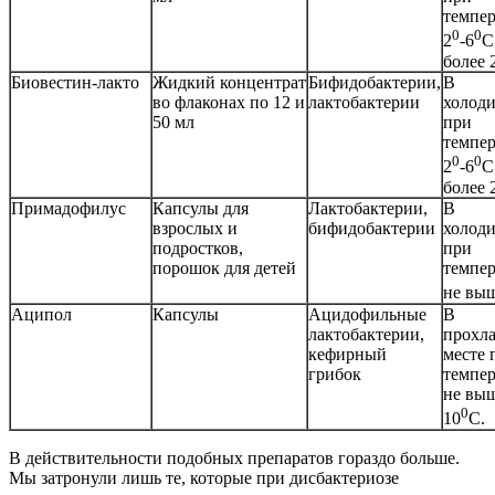
темпер
0
0
2
-6
С
более 2
Биовестин-лакто
Жидкий концентрат
Бифидобактерии,
В
во флаконах по 12 и
лактобактерии
холод
50 мл
при
темпер
0
0
2
-6
С
более 2
Примадофилус
Капсулы для
Лактобактерии,
В
взрослых и
бифидобактерии
холод
подростков,
при
порошок для детей
темпер
не выш
Аципол
Капсулы
Ацидофильные
В
лактобактерии,
прохл
кефирный
месте 
грибок
темпер
не вы
0
10
С.
В действительности подобных препаратов гораздо больше.
Мы затронули лишь те, которые при дисбактериозе