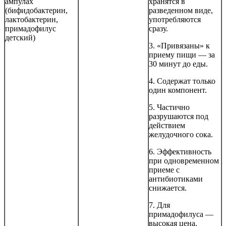
ампулах
хранятся в
(бифидобактерин,
разведенном виде,
лактобактерин,
употребляются
примадофилус
сразу.
детский)
3. «Привязаны» к
приему пищи — за
30 минут до еды.
4. Содержат только
один компонент.
5. Частично
разрушаются под
действием
желудочного сока.
6. Эффективность
при одновременном
приеме с
антибиотиками
снижается.
7. Для
примадофилуса —
высокая цена.