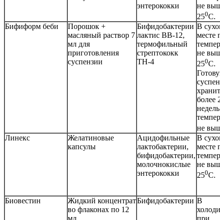
энтерококки
не вы
0
25
С.
Бифиформ беби
Порошок +
Бифидобактерии
В сух
масляный раствор 7
лактис ВВ-12,
месте 
мл для
термофильный
темпер
приготовления
стрептококк
не вы
суспензии
ТН-4
0
25
С.
Готов
суспе
хранит
более 
недель
темпер
не выш
Линекс
Желатиновые
Ацидофильные
В сух
капсулы
лактобактерии,
месте 
бифидобактерии,
темпер
молочнокислые
не вы
энтерококки
0
25
С.
Биовестин
Жидкий концентрат
Бифидобактерии
В
во флаконах по 12
холод
мл
при