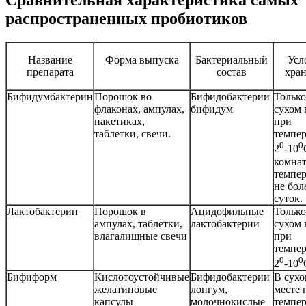
Сравнительная характеристика самых
распространенных пробиотиков
Название
Форма выпуска
Бактериальный
Усл
препарата
состав
хра
Бифидумбактерин
Порошок во
Бифидобактерии
Только
флаконах, ампулах,
бифидум
сухом 
пакетиках,
при
таблетки, свечи.
темпер
0
0
2
-10
комна
темпер
не бол
суток.
Лактобактерин
Порошок в
Ацидофильные
Только
ампулах, таблетки,
лактобактерии
сухом 
влагалищные свечи
при
темпер
0
0
2
-10
Бифиформ
Кислотоустойчивые
Бифидобактерии
В сух
желатиновые
лонгум,
месте 
капсулы
молочнокислые
темпер