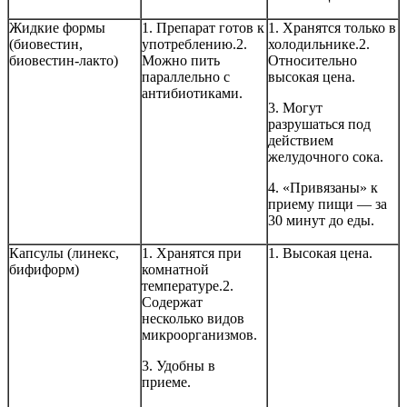
Жидкие формы
1. Препарат готов к
1. Хранятся только в
(биовестин,
употреблению.2.
холодильнике.2.
биовестин-лакто)
Можно пить
Относительно
параллельно с
высокая цена.
антибиотиками.
3. Могут
разрушаться под
действием
желудочного сока.
4. «Привязаны» к
приему пищи — за
30 минут до еды.
Капсулы (линекс,
1. Хранятся при
1. Высокая цена.
бифиформ)
комнатной
температуре.2.
Содержат
несколько видов
микроорганизмов.
3. Удобны в
приеме.