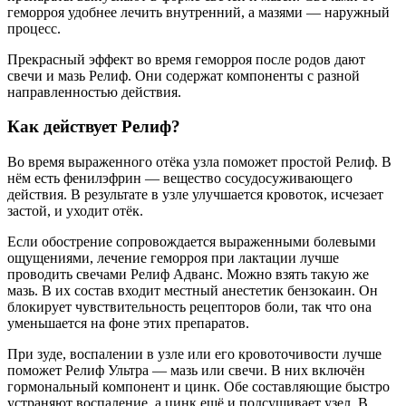
геморроя удобнее лечить внутренний, а мазями — наружный
процесс.
Прекрасный эффект во время геморроя после родов дают
свечи и мазь Релиф. Они содержат компоненты с разной
направленностью действия.
Как действует Релиф?
Во время выраженного отёка узла поможет простой Релиф. В
нём есть фенилэфрин — вещество сосудосуживающего
действия. В результате в узле улучшается кровоток, исчезает
застой, и уходит отёк.
Если обострение сопровождается выраженными болевыми
ощущениями, лечение геморроя при лактации лучше
проводить свечами Релиф Адванс. Можно взять такую же
мазь. В их состав входит местный анестетик бензокаин. Он
блокирует чувствительность рецепторов боли, так что она
уменьшается на фоне этих препаратов.
При зуде, воспалении в узле или его кровоточивости лучше
поможет Релиф Ультра — мазь или свечи. В них включён
гормональный компонент и цинк. Обе составляющие быстро
устраняют воспаление, а цинк ещё и подсушивает узел. В