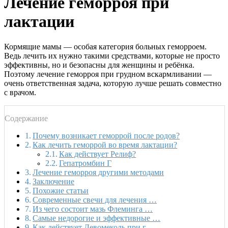
Лечение геморроя при
лактации
Кормящие мамы — особая категория больных геморроем.
Ведь лечить их нужно такими средствами, которые не просто
эффективны, но и безопасны для женщины и ребёнка.
Поэтому лечение геморроя при грудном вскармливании —
очень ответственная задача, которую лучше решать совместно
с врачом.
Содержание
Почему возникает геморрой после родов?
Как лечить геморрой во время лактации?
Как действует Релиф?
Гепатромбин Г
Лечение геморроя другими методами
Заключение
Похожие статьи
Современные свечи для лечения …
Из чего состоит мазь Флеминга …
Самые недорогие и эффективные …
Как действует Левомеколь при г…