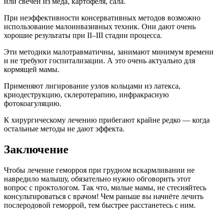
или свечей из мёда, картофеля, сала.
При неэффективности консервативных методов возможно
использование малоинвазивных техник. Они дают очень
хорошие результаты при II–III стадии процесса.
Эти методики малотравматичны, занимают минимум времени
и не требуют госпитализации. А это очень актуально для
кормящей мамы.
Применяют лигирование узлов кольцами из латекса,
криодеструкцию, склеротерапию, инфракрасную
фотокоагуляцию.
К хирургическому лечению прибегают крайне редко — когда
остальные методы не дают эффекта.
Заключение
Чтобы лечение геморроя при грудном вскармливании не
навредило малышу, обязательно нужно обговорить этот
вопрос с проктологом. Так что, милые мамы, не стесняйтесь
консультироваться с врачом! Чем раньше вы начнёте лечить
послеродовой геморрой, тем быстрее расстанетесь с ним.