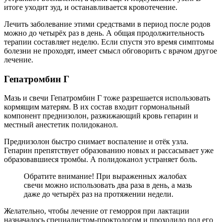
итоге уходит зуд, и останавливается кровотечение.
Лечить заболевание этими средствами в период после родов
можно до четырёх раз в день. А общая продолжительность
терапии составляет неделю. Если спустя это время симптомы
болезни не проходят, имеет смысл обговорить с врачом другое
лечение.
Гепатромбин Г
Мазь и свечи Гепатромбин Г тоже разрешается использовать
кормящим матерям. В их состав входит гормональный
компонент преднизолон, разжижающий кровь гепарин и
местный анестетик полидоканол.
Преднизолон быстро снимает воспаление и отёк узла.
Гепарин препятствует образованию новых и рассасывает уже
образовавшиеся тромбы. А полидоканол устраняет боль.
Обратите внимание! При выраженных жалобах
свечи можно использовать два раза в день, а мазь
даже до четырёх раз на протяжении недели.
Желательно, чтобы лечение от геморроя при лактации
назначалось специалистом-проктологом и проходило под его