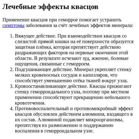
Лечебные эффекты квасцов
Применение квасцов при геморрое помогает устранить
симптомы
заболевания за счёт лечебных эффектов минерала:
Вяжущее действие
. При взаимодействии квасцов со
слизистой прямой кишки на её поверхности образуется
защитная плёнка, которая препятствует действию
раздражающих факторов на нервные окончания этой
области. В результате исчезают зуд, жжение, болевые
ощущения, связанные с геморроем.
Подсушивающее действие
. Минерал укрепляет стенку
мелких кровеносных сосудов и капилляров, что
способствует уменьшению отёка тканей вокруг узла.
Кровоостанавливающее действие
. Квасцы прижигают
стенку геморроидального узла, поэтому при местном
применении способствуют прекращению небольшого
кровотечения.
Противовоспалительный и противомикробный эффект
квасцов обусловлен действием алюминия, входящего в
их состав. Алюминий подавляет микроорганизмы,
препятствуя их размножению и поддержанию
воспаления в геморроидальном узле.