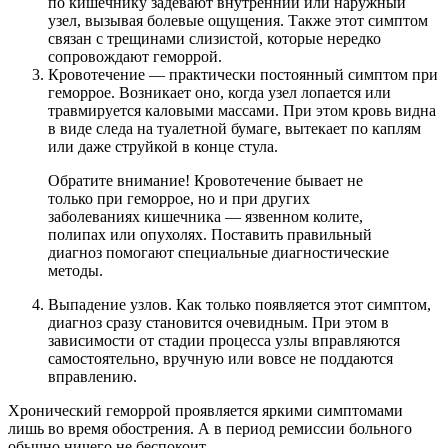
по кишечнику задевают внутренний или наружный
узел, вызывая болевые ощущения. Также этот симптом
связан с трещинами слизистой, которые нередко
сопровождают геморрой.
Кровотечение — практически постоянный симптом при
геморрое. Возникает оно, когда узел лопается или
травмируется каловыми массами. При этом кровь видна
в виде следа на туалетной бумаге, вытекает по каплям
или даже струйкой в конце стула.
Обратите внимание! Кровотечение бывает не
только при геморрое, но и при других
заболеваниях кишечника — язвенном колите,
полипах или опухолях. Поставить правильный
диагноз помогают специальные диагностические
методы.
Выпадение узлов. Как только появляется этот симптом,
диагноз сразу становится очевидным. При этом в
зависимости от стадии процесса узлы вправляются
самостоятельно, вручную или вовсе не поддаются
вправлению.
Хронический геморрой проявляется яркими симптомами
лишь во время обострения. А в период ремиссии больного
обычно ничего не беспокоит.