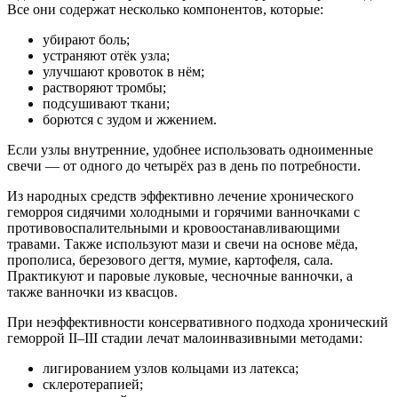
Все они содержат несколько компонентов, которые:
убирают боль;
устраняют отёк узла;
улучшают кровоток в нём;
растворяют тромбы;
подсушивают ткани;
борются с зудом и жжением.
Если узлы внутренние, удобнее использовать одноименные
свечи — от одного до четырёх раз в день по потребности.
Из народных средств эффективно лечение хронического
геморроя сидячими холодными и горячими ванночками с
противовоспалительными и кровоостанавливающими
травами. Также используют мази и свечи на основе мёда,
прополиса, березового дегтя, мумие, картофеля, сала.
Практикуют и паровые луковые, чесночные ванночки, а
также ванночки из квасцов.
При неэффективности консервативного подхода хронический
геморрой II–III стадии лечат малоинвазивными методами:
лигированием узлов кольцами из латекса;
склеротерапией;