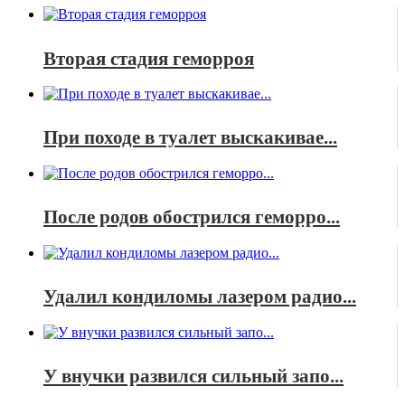
Вторая стадия геморроя
При походе в туалет выскакивае...
После родов обострился геморро...
Удалил кондиломы лазером радио...
У внучки развился сильный запо...