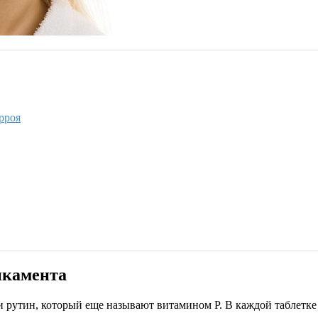
рроя
икамента
утин, который еще называют витамином P. В каждой таблетке с