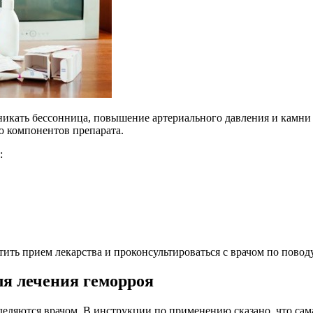
никать бессонница, повышение артериального давления и камн
 компонентов препарата.
:
ить прием лекарства и проконсультироваться с врачом по повод
я лечения геморроя
деляются врачом. В инструкции по применению сказано, что сам