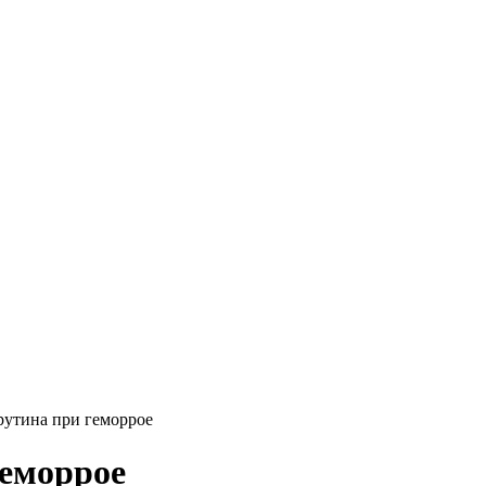
рутина при геморрое
геморрое