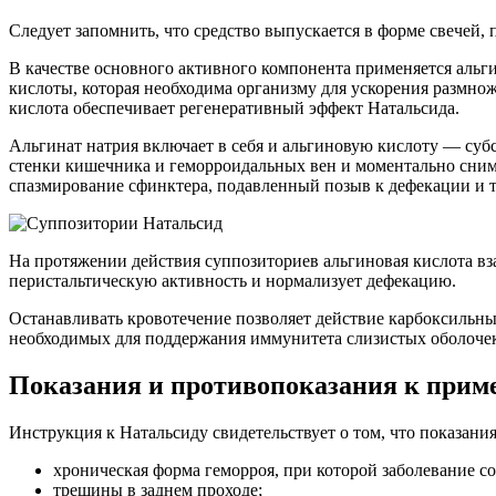
Следует запомнить, что средство выпускается в форме свечей
В качестве основного активного компонента применяется альги
кислоты, которая необходима организму для ускорения размно
кислота обеспечивает регенеративный эффект Натальсида.
Альгинат натрия включает в себя и альгиновую кислоту — субс
стенки кишечника и геморроидальных вен и моментально снима
спазмирование сфинктера, подавленный позыв к дефекации и т.
На протяжении действия суппозиториев альгиновая кислота взаи
перистальтическую активность и нормализует дефекацию.
Останавливать кровотечение позволяет действие карбоксильны
необходимых для поддержания иммунитета слизистых оболочек
Показания и противопоказания к при
Инструкция к Натальсиду свидетельствует о том, что показани
хроническая форма геморроя, при которой заболевание с
трещины в заднем проходе;