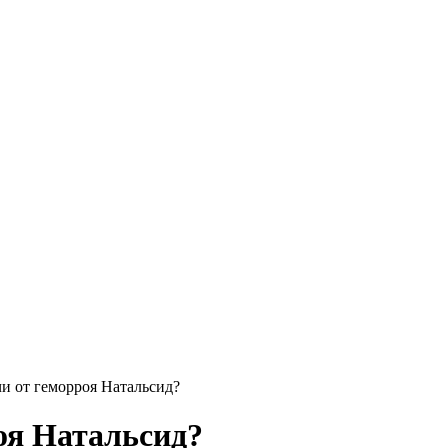
и от геморроя Натальсид?
оя Натальсид?