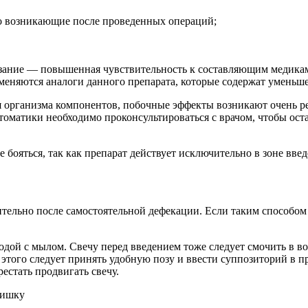
то возникающие после проведенных операций;
ание — повышенная чувствительность к составляющим медикаме
применяются аналоги данного препарата, которые содержат умень
я организма компонентов, побочные эффекты возникают очень ре
оматики необходимо проконсультироваться с врачом, чтобы ост
бояться, так как препарат действует исключительно в зоне введ
ительно после самостоятельной дефекации. Если таким способом
одой с мылом. Свечу перед введением тоже следует смочить в во
этого следует принять удобную позу и ввести суппозиторий в пр
естать продвигать свечу.