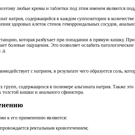
, поэтому любые кремы и таблетки под этим именем являются по
нат натрия, содержащийся в каждом суппозитории в количестве 
жения здоровых клеток стенок геморроидальных сосудов, анальн
танцию, которая разбухает при попадании в прямую кишку. При 
ет болевые ощущения. Это позволяет ослабить патологические 
 д.
модействует с натрием, в результате чего образуется соль, кото
х групп, содержащихся в полимере альгината натрия. Также это
 толстой кишки и анального сфинктера.
менению
ями к его применению являются:
опровождается ректальным кровотечением;