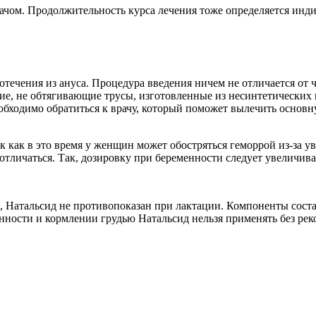
чом. Продолжительность курса лечения тоже определяется индив
течения из ануса. Процедура введения ничем не отличается от ча
ие, не обтягивающие трусы, изготовленные из несинтетических м
бходимо обратиться к врачу, который поможет вылечить основну
к как в это время у женщин может обостряться геморрой из-за 
отличаться. Так, дозировку при беременности следует увеличива
Натальсид не противопоказан при лактации. Компоненты состав
нности и кормлении грудью Натальсид нельзя применять без рек