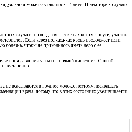
идуально и может составлять 7-14 дней. В некоторых случаях
стных случаев, но когда свеча уже находится в анусе, участок
атериалов. Если через полчаса-час кровь продолжает идти,
ю болезнь, чтобы не приходилось иметь дело с ее
увеличения давления матки на прямой кишечник. Способ
ть постепенно.
а не всасываются в грудное молоко, поэтому прекращать
омендации врача, потому что в этих состояниях увеличивается