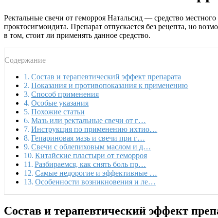
Ректальные свечи от геморроя Натальсид — средство местного 
проктосигмоидита. Препарат отпускается без рецепта, но возм
в том, стоит ли применять данное средство.
Содержание
Состав и терапевтический эффект препарата
Показания и противопоказания к применению
Способ применения
Особые указания
Похожие статьи
Мазь или ректальные свечи от г…
Инструкция по применению ихтио…
Гепариновая мазь и свечи при г…
Свечи с облепиховым маслом и д…
Китайские пластыри от геморроя
Разбираемся, как снять боль пр…
Самые недорогие и эффективные …
Особенности возникновения и ле…
Состав и терапевтический эффект преп