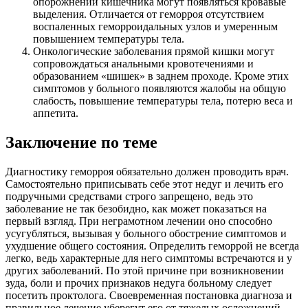
опорожнении кишечника могут появляться кровавые
выделения. Отличается от геморроя отсутствием
воспаленных геморроидальных узлов и умеренным
повышением температуры тела.
Онкологические заболевания прямой кишки могут
сопровождаться анальными кровотечениями и
образованием «шишек» в заднем проходе. Кроме этих
симптомов у больного появляются жалобы на общую
слабость, повышение температуры тела, потерю веса и
аппетита.
Заключение по теме
Диагностику геморроя обязательно должен проводить врач.
Самостоятельно приписывать себе этот недуг и лечить его
подручными средствами строго запрещено, ведь это
заболевание не так безобидно, как может показаться на
первый взгляд. При неграмотном лечении оно способно
усугубляться, вызывая у больного обострение симптомов и
ухудшение общего состояния. Определить геморрой не всегда
легко, ведь характерные для него симптомы встречаются и у
других заболеваний. По этой причине при возникновении
зуда, боли и прочих признаков недуга больному следует
посетить проктолога. Своевременная постановка диагноза и
правильное лечение уберегут его от тяжелых осложнений.