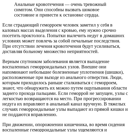
Анальные кровотечения — очень тревожный
симптом. Они способны вызвать шоковое
состояние и привести к остановке сердца.
Если страдающий геморроем человек заметил у себя в
каловых массах выделения с кровью, ему нужно срочно
посетить проктолога. Попытки вылечить недуг в домашних
условиях может повлечь за собой печальные последствия.
При отсутствии лечения кровотечения будут усиливаться,
доставляя больному множество неприятностей.
Верным спутником заболевания является выпадение
воспаленных геморроидальных узлов. Внешне они
напоминают небольшие болезненные уплотнения (шишки),
расположенные при выходе из анального отверстия. Люди,
которым приходилось раньше сталкиваться с геморроем,
знают, что обнаружить их можно путем ощупывания области
заднего прохода пальцами. Если геморрой не запущен, узлы с
легкостью возвращаются на место. При прогрессировании
недуга их вправляют в анальный канал вручную. В тяжелых
случаях геморроидальные узлы выпадают из прямой кишки и
не поддаются вправлению.
При движении, опорожнении кишечника, во время сидения
воспаленные геморроидальные узлы ущемляются и