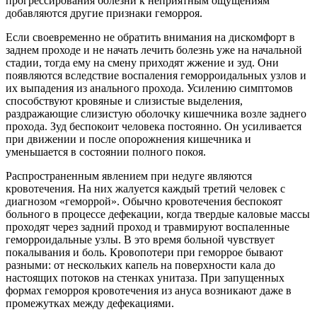
прогрессирования болезни к неприятным ощущениям
добавляются другие признаки геморроя.
Если своевременно не обратить внимания на дискомфорт в
заднем проходе и не начать лечить болезнь уже на начальной
стадии, тогда ему на смену приходят жжение и зуд. Они
появляются вследствие воспаления геморроидальных узлов и
их выпадения из анального прохода. Усилению симптомов
способствуют кровяные и слизистые выделения,
раздражающие слизистую оболочку кишечника возле заднего
прохода. Зуд беспокоит человека постоянно. Он усиливается
при движении и после опорожнения кишечника и
уменьшается в состоянии полного покоя.
Распространенным явлением при недуге являются
кровотечения. На них жалуется каждый третий человек с
диагнозом «геморрой». Обычно кровотечения беспокоят
больного в процессе дефекации, когда твердые каловые массы
проходят через задний проход и травмируют воспаленные
геморроидальные узлы. В это время больной чувствует
покалывания и боль. Кровопотери при геморрое бывают
разными: от нескольких капель на поверхности кала до
настоящих потоков на стенках унитаза. При запущенных
формах геморроя кровотечения из ануса возникают даже в
промежутках между дефекациями.