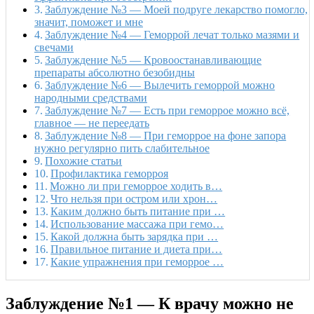
Заблуждение №3 — Моей подруге лекарство помогло,
значит, поможет и мне
Заблуждение №4 — Геморрой лечат только мазями и
свечами
Заблуждение №5 — Кровоостанавливающие
препараты абсолютно безобидны
Заблуждение №6 — Вылечить геморрой можно
народными средствами
Заблуждение №7 — Есть при геморрое можно всё,
главное — не переедать
Заблуждение №8 — При геморрое на фоне запора
нужно регулярно пить слабительное
Похожие статьи
Профилактика геморроя
Можно ли при геморрое ходить в…
Что нельзя при остром или хрон…
Каким должно быть питание при …
Использование массажа при гемо…
Какой должна быть зарядка при …
Правильное питание и диета при…
Какие упражнения при геморрое …
Заблуждение №1 — К врачу можно не