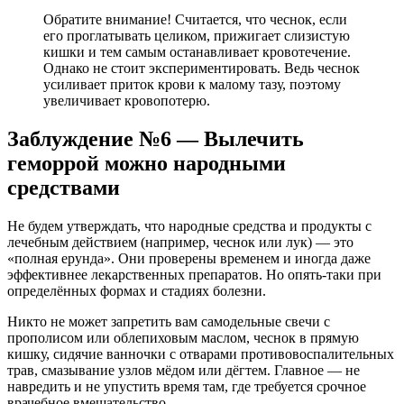
Обратите внимание! Считается, что чеснок, если
его проглатывать целиком, прижигает слизистую
кишки и тем самым останавливает кровотечение.
Однако не стоит экспериментировать. Ведь чеснок
усиливает приток крови к малому тазу, поэтому
увеличивает кровопотерю.
Заблуждение №6 — Вылечить
геморрой можно народными
средствами
Не будем утверждать, что народные средства и продукты с
лечебным действием (например, чеснок или лук) — это
«полная ерунда». Они проверены временем и иногда даже
эффективнее лекарственных препаратов. Но опять-таки при
определённых формах и стадиях болезни.
Никто не может запретить вам самодельные свечи с
прополисом или облепиховым маслом, чеснок в прямую
кишку, сидячие ванночки с отварами противовоспалительных
трав, смазывание узлов мёдом или дёгтем. Главное — не
навредить и не упустить время там, где требуется срочное
врачебное вмешательство.